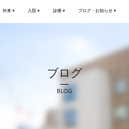
外来
▾
入院
▾
診療
▾
ブログ・お知らせ
▾
ブログ
BLOG