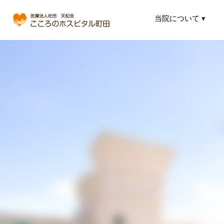
当院について
▾